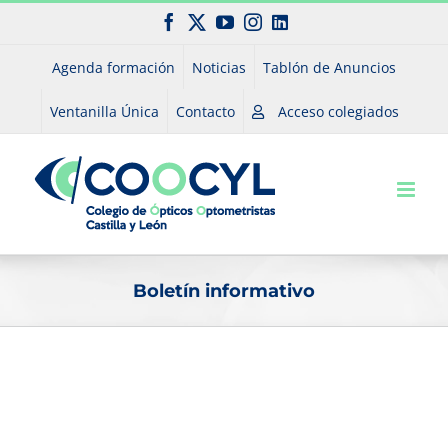
Saltar
Facebook
X
YouTube
Instagram
LinkedIn
al
contenido
Agenda formación
Noticias
Tablón de Anuncios
Ventanilla Única
Contacto
Acceso colegiados
Boletín informativo