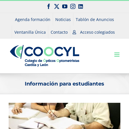
Saltar
Facebook
X
YouTube
Instagram
LinkedIn
al
contenido
Agenda formación
Noticias
Tablón de Anuncios
Ventanilla Única
Contacto
Acceso colegiados
Información para estudiantes