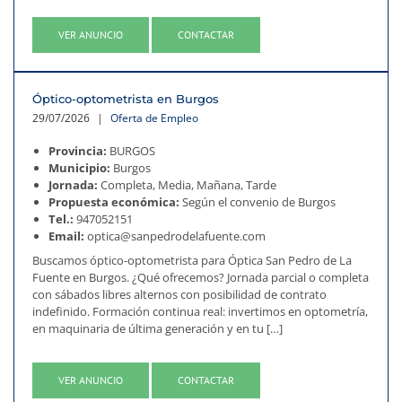
VER ANUNCIO
CONTACTAR
Óptico-optometrista en Burgos
29/07/2026
|
Oferta de Empleo
Provincia:
BURGOS
Municipio:
Burgos
Jornada:
Completa, Media, Mañana, Tarde
Propuesta económica:
Según el convenio de Burgos
Tel.:
947052151
Email:
optica@sanpedrodelafuente.com
Buscamos óptico-optometrista para Óptica San Pedro de La
Fuente en Burgos. ¿Qué ofrecemos? Jornada parcial o completa
con sábados libres alternos con posibilidad de contrato
indefinido. Formación continua real: invertimos en optometría,
en maquinaria de última generación y en tu […]
VER ANUNCIO
CONTACTAR