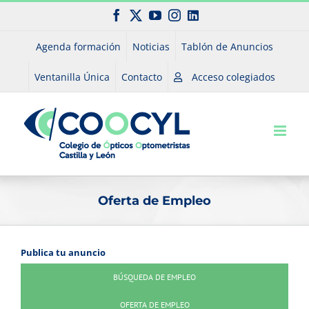
Saltar
Facebook
X
YouTube
Instagram
LinkedIn
al
contenido
Agenda formación
Noticias
Tablón de Anuncios
Ventanilla Única
Contacto
Acceso colegiados
Oferta de Empleo
Publica tu anuncio
BÚSQUEDA DE EMPLEO
OFERTA DE EMPLEO