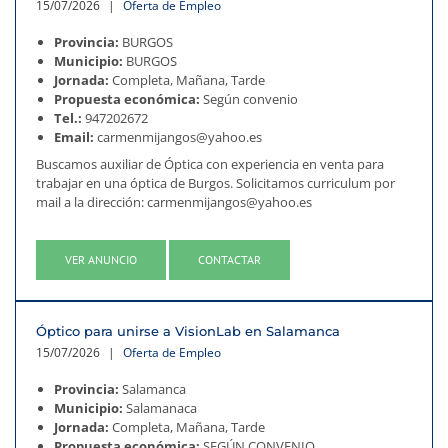
15/07/2026
|
Oferta de Empleo
Provincia:
BURGOS
Municipio:
BURGOS
Jornada:
Completa, Mañana, Tarde
Propuesta económica:
Según convenio
Tel.:
947202672
Email:
carmenmijangos@yahoo.es
Buscamos auxiliar de Óptica con experiencia en venta para
trabajar en una óptica de Burgos. Solicitamos curriculum por
mail a la dirección: carmenmijangos@yahoo.es
VER ANUNCIO
CONTACTAR
Óptico para unirse a VisionLab en Salamanca
15/07/2026
|
Oferta de Empleo
Provincia:
Salamanca
Municipio:
Salamanaca
Jornada:
Completa, Mañana, Tarde
Propuesta económica:
SEGÚN CONVENIO