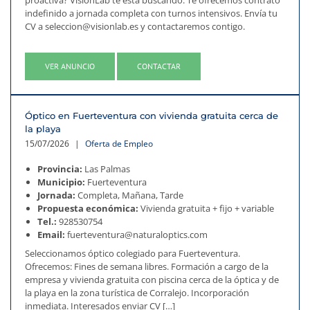
proactiva? VisionLab te está buscando. Te ofrecemos contrato
indefinido a jornada completa con turnos intensivos. Envía tu
CV a seleccion@visionlab.es y contactaremos contigo.
VER ANUNCIO
CONTACTAR
Óptico en Fuerteventura con vivienda gratuita cerca de
la playa
15/07/2026
|
Oferta de Empleo
Provincia:
Las Palmas
Municipio:
Fuerteventura
Jornada:
Completa, Mañana, Tarde
Propuesta económica:
Vivienda gratuita + fijo + variable
Tel.:
928530754
Email:
fuerteventura@naturaloptics.com
Seleccionamos óptico colegiado para Fuerteventura.
Ofrecemos: Fines de semana libres. Formación a cargo de la
empresa y vivienda gratuita con piscina cerca de la óptica y de
la playa en la zona turística de Corralejo. Incorporación
inmediata. Interesados enviar CV […]