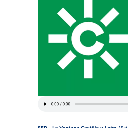
SER – La Ventana Castilla y León.
15 