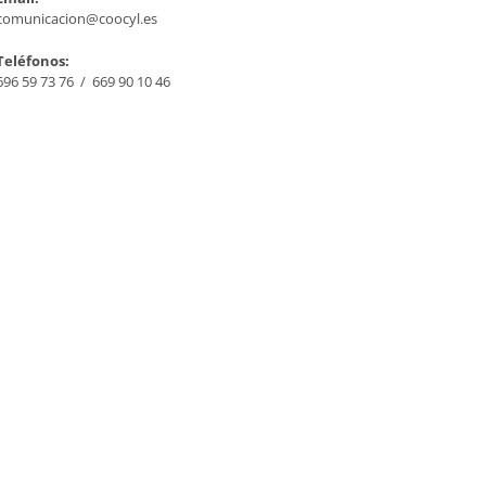
comunicacion@coocyl.es
Teléfonos:
696 59 73 76 / 669 90 10 46