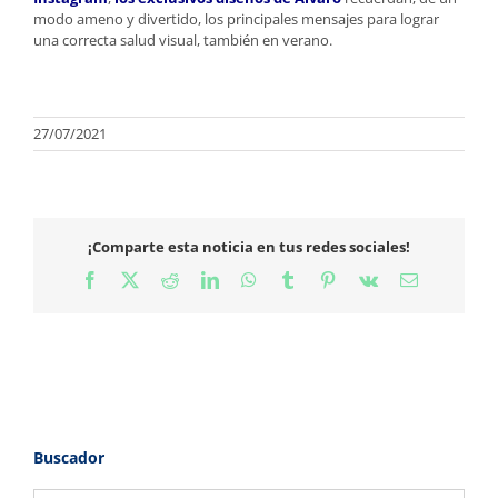
modo ameno y divertido, los principales mensajes para lograr
una correcta salud visual, también en verano.
27/07/2021
¡Comparte esta noticia en tus redes sociales!
Facebook
X
Reddit
LinkedIn
WhatsApp
Tumblr
Pinterest
Vk
Correo
electrónico
Buscador