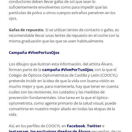
conductores deben llevar gafas de sol que sean lo
suficientemente envolventes como para impedir que las
partículas de polvo u otros cuerpos extraños penetren en los
ojos.
Gafas de repuesto.
Si se utilizan lentes de contacto o gafas, es
recomendable llevar unas lentes de repuesto en el coche con la
misma graduación que las que se usen habitualmente.
Campaña #VivePortusOjos
Los dibujos que ilustran esta información, del artista Álvaro,
forman parte de la
campaña #VivePorTusOjos
, con la que el
Colegio de Ópticos-Optometristas de Castilla y León (COOCYL)
pretende incidir en la idea de que la vida con buena visión es
mucho mejor y que, para mantenerla, hay que tener en cuenta
cuáles son las revisiones, los cuidados y las medidas de
prevención fundamentales. Una tarea en la que el óptico-
optometrista, como agente primario de la salud visual, puede
convertirse en nuestro mejor aliado en todas las etapas de la
vida.
Así, en los perfiles de COOCYL en
Facebook
,
Twitter
e
Instagram
,
los exclusivos diseños de Álvaro
recuerdan, de un