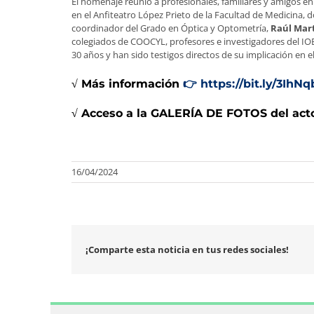
El homenaje reunió a profesionales, familiares y amigos en
en el Anfiteatro López Prieto de la Facultad de Medicina
coordinador del Grado en Óptica y Optometría,
Raúl Mar
colegiados de COOCYL, profesores e investigadores del IOB
30 años y han sido testigos directos de su implicación en e
√ Más información
👉
https://bit.ly/3IhNq
√ Acceso a la GALERÍA DE FOTOS del act
16/04/2024
¡Comparte esta noticia en tus redes sociales!