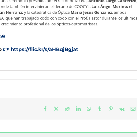
 una ceremonia presidida por el rector de la UVa,
Antonio Largo Cabrerizo
, donde también intervinieron el decano de COOCYL,
Luis Ángel Merino;
el
tín Herranz;
y la catedrática de Óptica
María Jesús González
, ambos
A, que han trabajado codo con codo con el Prof. Pastor durante los último
l crecimiento profesional de los ópticos-optometristas.
b9
o
👉
https://flic.kr/s/aHBqjBgjat
Facebook
X
Reddit
LinkedIn
WhatsApp
Tumblr
Pinterest
Vk