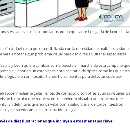
anas es cada vez más importante, por lo que, ante la llegada de la presbicia
ación todavía está poco sensibilizada con la necesidad de realizar revisione
espera a notar algún problema visual para decidirse a visitar al especialista.
Castilla y León quiere cambiar con la puesta en marcha de esta campaña qu
ejercen su labor en un establecimiento sanitario de óptica como los que est
almológica o en un hospital tienen herramientas para detectar cualquier
fracción mediante gafas, lentes de contacto o con otras ayudas visuales, p
 visión binocular que requiera entrenamiento visual, o un problema que
ento. En definitiva, queremos velar por la salud visual de todos nuestros
luye la vicedecana de la institución colegial.
avés de diez ilustraciones que incluyen estos mensajes clave: