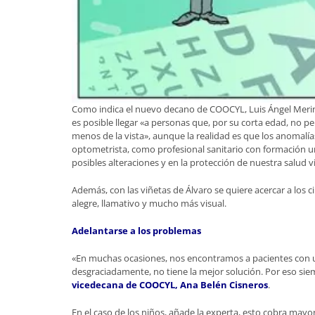
Como indica el nuevo decano de COOCYL, Luis Ángel Meri
es posible llegar «a personas que, por su corta edad, no p
menos de la vista», aunque la realidad es que los anomalí
optometrista, como profesional sanitario con formación un
posibles alteraciones y en la protección de nuestra salud vi
Además, con las viñetas de Álvaro se quiere acercar a los 
alegre, llamativo y mucho más visual.
Adelantarse a los problemas
«En muchas ocasiones, nos encontramos a pacientes con u
desgraciadamente, no tiene la mejor solución. Por eso siem
vicedecana de COOCYL, Ana Belén Cisneros
.
En el caso de los niños, añade la experta, esto cobra may