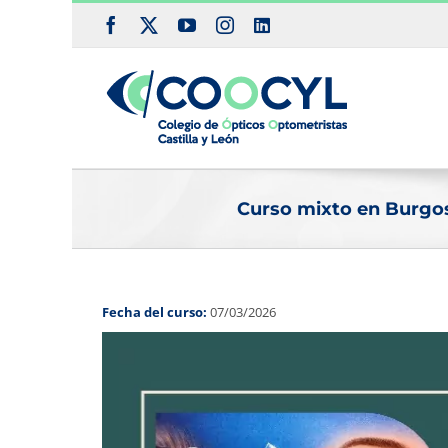
Saltar
Facebook
X
YouTube
Instagram
LinkedIn
al
contenido
Curso mixto en Burgos:
Fecha del curso:
07/03/2026