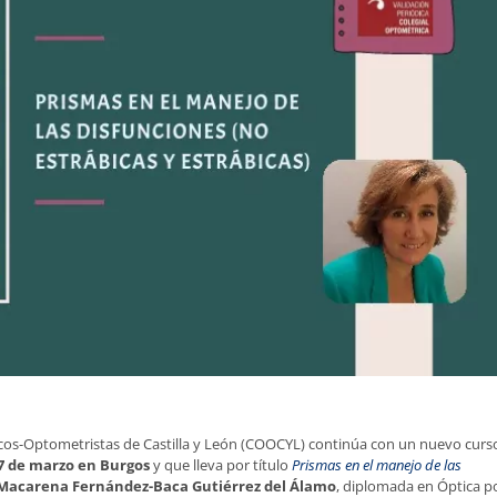
icos-Optometristas de Castilla y León (COOCYL) continúa con un nuevo curs
7 de marzo en Burgos
y que lleva por título
Prismas en el manejo de las
Macarena Fernández-Baca Gutiérrez del Álamo
, diplomada en Óptica p