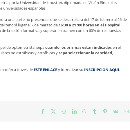
tría por la Universidad de Houston, diplomada en Visión Binocular,
es universidades españolas.
endrá una parte no presencial que se desarrollará del 17 de febrero al 26 de
ial tendrá lugar el 7 de marazo de
16:30 a 21 :00 horas en el Hospital
0% de la sesión formativa y superar el examen con un 60% de respuestas
papel de optometrista, sepa
cuando los prismas están indicado
s en el
lares no estrábicas y estrábicas y
sepa seleccionar la cantidad,
ormación a través de
ESTE ENLACE
y formalizar su
INSCRIPCIÓN AQUÍ
.
Facebook
X
Reddit
LinkedIn
WhatsApp
Tumblr
Pinterest
Vk