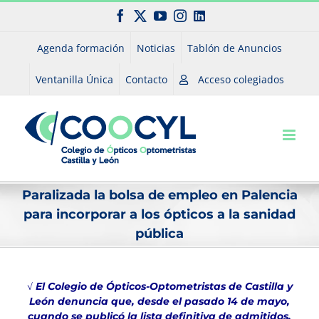
Saltar
Facebook
X
YouTube
Instagram
LinkedIn
al
contenido
Agenda formación
Noticias
Tablón de Anuncios
Ventanilla Única
Contacto
Acceso colegiados
Paralizada la bolsa de empleo en Palencia
para incorporar a los ópticos a la sanidad
pública
√ El Colegio de Ópticos-Optometristas de Castilla y
León denuncia que, desde el pasado 14 de mayo,
cuando se publicó la lista definitiva de admitidos,