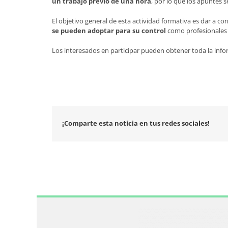
un trabajo previo de una hora
, por lo que los apuntes s
El objetivo general de esta actividad formativa es dar a c
se pueden adoptar para su control
como profesionales d
Los interesados en participar pueden obtener toda la inf
¡Comparte esta noticia en tus redes sociales!