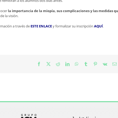
e remitirán a los alumnos dos días antes.
onocer
la importancia de la miopía, sus complicaciones y las medidas q
e la visión.
ormación a través de
ESTE ENLACE
y formalizar su inscripción
AQUÍ
.
Facebook
X
Reddit
LinkedIn
WhatsApp
Tumblr
Pinterest
Vk