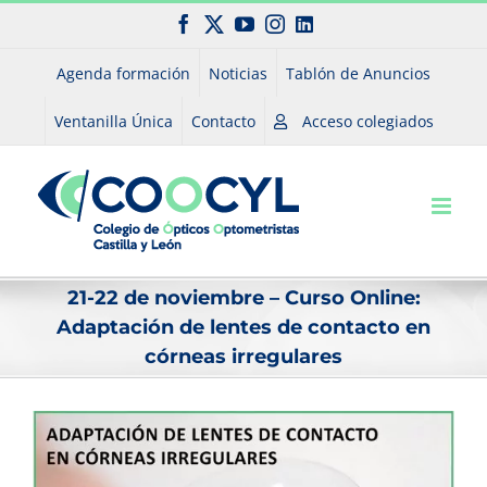
Saltar
Facebook
X
YouTube
Instagram
LinkedIn
al
contenido
Agenda formación
Noticias
Tablón de Anuncios
Ventanilla Única
Contacto
Acceso colegiados
21-22 de noviembre – Curso Online:
Adaptación de lentes de contacto en
córneas irregulares