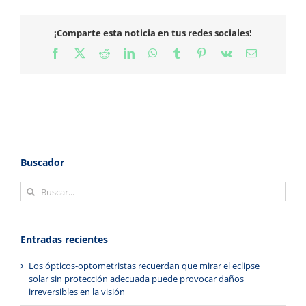
¡Comparte esta noticia en tus redes sociales!
Facebook
X
Reddit
LinkedIn
WhatsApp
Tumblr
Pinterest
Vk
Correo
electrónico
Buscador
Buscar:
Entradas recientes
Los ópticos-optometristas recuerdan que mirar el eclipse
solar sin protección adecuada puede provocar daños
irreversibles en la visión