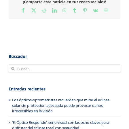
¡Comparte esta noticia en tus redes sociales!
Facebook
X
Reddit
LinkedIn
WhatsApp
Tumblr
Pinterest
Vk
Correo
electrónico
Buscador
Buscar:
Entradas recientes
Los ópticos-optometristas recuerdan que mirar el eclipse
solar sin protección adecuada puede provocar daños
irreversibles en la visión
‘El Óptico Responde’: serie visual con las ocho claves para
disfrutar del eclipse total con seguridad