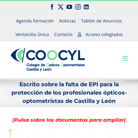
Saltar
Facebook
X
YouTube
Instagram
LinkedIn
al
contenido
Agenda formación
Noticias
Tablón de Anuncios
Ventanilla Única
Contacto
Acceso colegiados
Escrito sobre la falta de EPI para la
protección de los profesionales ópticos-
optometristas de Castilla y León
(Pulsa sobre los documentos para ampliar)