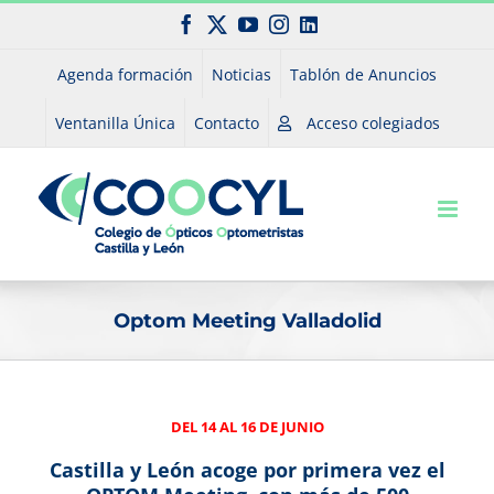
Saltar
Facebook
X
YouTube
Instagram
LinkedIn
al
contenido
Agenda formación
Noticias
Tablón de Anuncios
Ventanilla Única
Contacto
Acceso colegiados
Optom Meeting Valladolid
DEL 14 AL 16 DE JUNIO
Castilla y León acoge por primera vez el