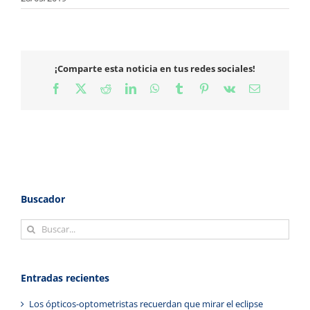
¡Comparte esta noticia en tus redes sociales!
Facebook
X
Reddit
LinkedIn
WhatsApp
Tumblr
Pinterest
Vk
Correo
electrónico
Buscador
Buscar:
Entradas recientes
Los ópticos-optometristas recuerdan que mirar el eclipse