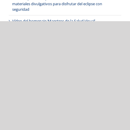
materiales divulgativos para disfrutar del eclipse con
seguridad
Vídeo del homenaje ‘Maestros de la Salud Visual’
Galería de imágenes del homenaje ‘Maestros de la Salud
Visual’
Colegio de Ópticos-Optometristas de Castilla y León
Otros
|
Aviso legal
|
Política de privacidad
|
Política de cookies
|
Canal ético
Facebook
X
YouTube
Instagram
LinkedIn