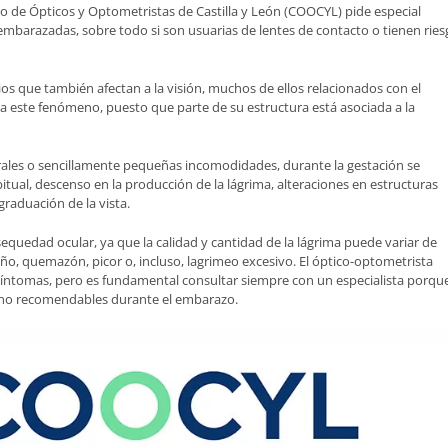
io de Ópticos y Optometristas de Castilla y León (COOCYL) pide especial
 embarazadas, sobre todo si son usuarias de lentes de contacto o tienen rie
ios que también afectan a la visión, muchos de ellos relacionados con el
 este fenómeno, puesto que parte de su estructura está asociada a la
rales o sencillamente pequeñas incomodidades, durante la gestación se
itual, descenso en la producción de la lágrima, alteraciones en estructuras
 graduación de la vista.
uedad ocular, ya que la calidad y cantidad de la lágrima puede variar de
o, quemazón, picor o, incluso, lagrimeo excesivo. El óptico-optometrista
 síntomas, pero es fundamental consultar siempre con un especialista porqu
 no recomendables durante el embarazo.