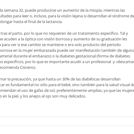
e la semana 32, puede producirse un aumento de la miopía, mientras las
des para leer o, incluso, para la visión lejana si desarrollan el síndrome d
ongar hasta el final de la lactancia.
 tras el parto, por lo que no requieren de un tratamiento específico. Tal y
ue acuden a la óptica con visión borrosa y aumento de su graduación les
 para ver si ese cambio se mantiene o era solo producto del periodo
n borrosa en la mujer embarazada puede ser manifestación también de algun
rterial durante el embarazo) o la diabetes gestacional (forma de diabetes
s específicos, por lo que es importante acudir a un profesional y «descarta
recomienda Cisneros.
mar la precaución, ya que hasta un 30% de las diabéticas desarrollan
car es fundamental no sólo para el bebé, sino también para la salud visual d
comiendan el uso de gafas de sol, preferentemente amplias, ya que las mujer
 la piel, y los anejos al ojo son muy delicados.