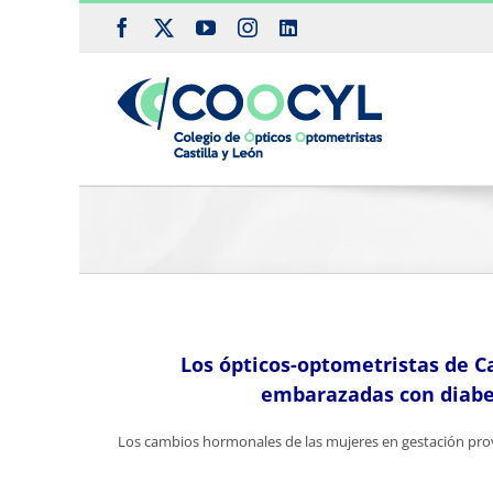
Saltar
Facebook
X
YouTube
Instagram
LinkedIn
al
contenido
Los ópticos-optometristas de Ca
embarazadas con diabet
Los cambios hormonales de las mujeres en gestación pro