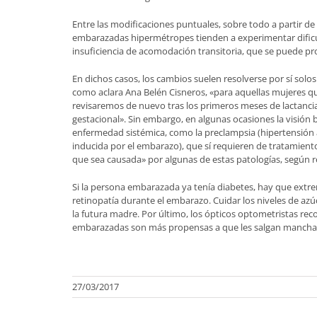
Entre las modificaciones puntuales, sobre todo a partir d
embarazadas hipermétropes tienden a experimentar dificulta
insuficiencia de acomodación transitoria, que se puede prol
En dichos casos, los cambios suelen resolverse por sí solos
como aclara Ana Belén Cisneros, «para aquellas mujeres q
revisaremos de nuevo tras los primeros meses de lactancia
gestacional». Sin embargo, en algunas ocasiones la visió
enfermedad sistémica, como la preclampsia (hipertensión a
inducida por el embarazo), que sí requieren de tratamiento
que sea causada» por algunas de estas patologías, según 
Si la persona embarazada ya tenía diabetes, hay que extre
retinopatía durante el embarazo. Cuidar los niveles de azú
la futura madre. Por último, los ópticos optometristas re
embarazadas son más propensas a que les salgan manchas en
27/03/2017