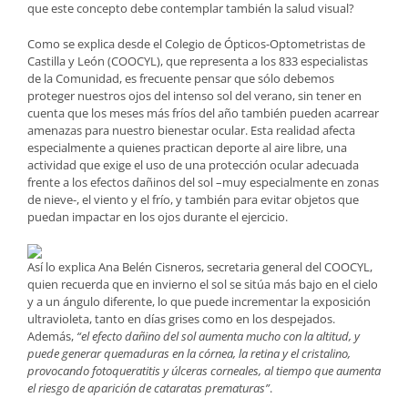
que este concepto debe contemplar también la salud visual?
Como se explica desde el Colegio de Ópticos-Optometristas de
Castilla y León (COOCYL), que representa a los 833 especialistas
de la Comunidad, es frecuente pensar que sólo debemos
proteger nuestros ojos del intenso sol del verano, sin tener en
cuenta que los meses más fríos del año también pueden acarrear
amenazas para nuestro bienestar ocular. Esta realidad afecta
especialmente a quienes practican deporte al aire libre, una
actividad que exige el uso de una protección ocular adecuada
frente a los efectos dañinos del sol –muy especialmente en zonas
de nieve-, el viento y el frío, y también para evitar objetos que
puedan impactar en los ojos durante el ejercicio.
Así lo explica Ana Belén Cisneros, secretaria general del COOCYL,
quien recuerda que en invierno el sol se sitúa más bajo en el cielo
y a un ángulo diferente, lo que puede incrementar la exposición
ultravioleta, tanto en días grises como en los despejados.
Además,
“el efecto dañino del sol aumenta mucho con la altitud, y
puede generar quemaduras en la córnea, la retina y el cristalino,
provocando fotoqueratitis y úlceras corneales, al tiempo que aumenta
el riesgo de aparición de cataratas prematuras”
.