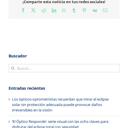
¡Comparte esta noticia en tus redes sociales!
Facebook
X
Reddit
LinkedIn
WhatsApp
Tumblr
Pinterest
Vk
Correo
electrónico
Buscador
Buscar:
Entradas recientes
Los ópticos-optometristas recuerdan que mirar el eclipse
solar sin protección adecuada puede provocar daños
irreversibles en la visión
‘El Óptico Responde’: serie visual con las ocho claves para
disfrutar del eclipse total con seguridad