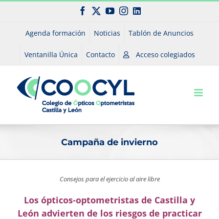
Saltar
Facebook
X
YouTube
Instagram
LinkedIn
al
contenido
Agenda formación
Noticias
Tablón de Anuncios
Ventanilla Única
Contacto
Acceso colegiados
Campaña de invierno
Consejos para el ejercicio al aire libre
Los ópticos-optometristas de Castilla y
León advierten de los riesgos de practicar