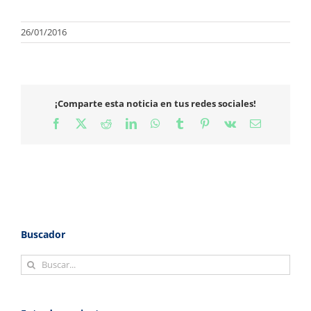
26/01/2016
¡Comparte esta noticia en tus redes sociales!
Facebook
X
Reddit
LinkedIn
WhatsApp
Tumblr
Pinterest
Vk
Correo
electrónico
Buscador
Buscar: