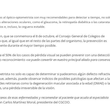
cas al óptico-optometrista son muy recomendables para detectar a tiempo, no sol
alteraciones oculares, como el glaucoma, la retinopatía diabética o las catarata
 e, incluso, la ceguera evitable.
ión, que se conmemora el 8 de octubre, el Consejo General de Colegios de
e, al igual que en el resto de las partes del organismo, la prevención es
mente durante el mayor tiempo posible.
sta el 50% de los casos de pérdida visual se pueden prevenir con una detecci
llo reconocimiento
«se puede convertir en nuestro principal aliado para conserv
trista no solo es capaz de determinar si padecemos algún defecto refractiv
ue, además, puede observar indicios de posibles patologías que afectan a la
des retinianas como la degeneración macular asociada a la edad (DMAE) o la
 una pérdida irreversible de la visión.
ranos de esas enfermedades y recomendar al paciente que acuda al especialista
uan Carlos Martínez Moral, presidente del CGCOO.