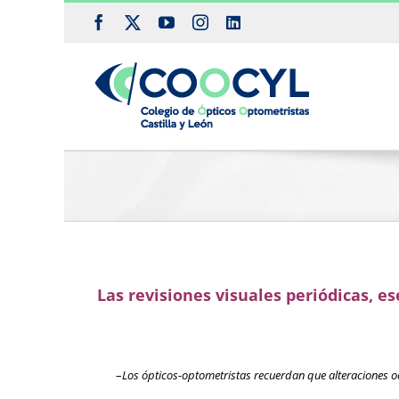
Saltar
Facebook
X
YouTube
Instagram
LinkedIn
al
contenido
Las revisiones visuales periódicas, es
–
Los ópticos-optometristas recuerdan que alteraciones o