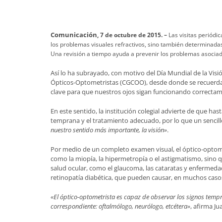
Comunicación
, 7 de octubre de 2015. ­
–
Las visitas periódi
los problemas visuales refractivos, sino también determinadas 
Una revisión a tiempo ayuda a prevenir los problemas asociados
Así lo ha subrayado, con motivo del Día Mundial de la Vis
Ópticos-Optometristas (CGCOO), desde donde se recuerda qu
clave para que nuestros ojos sigan funcionando correcta
En este sentido, la institución colegial advierte de que ha
temprana y el tratamiento adecuado, por lo que un senci
nuestro sentido más importante, la visión»
.
Por medio de un completo examen visual, el óptico-optome
como la miopía, la hipermetropía o el astigmatismo, sino q
salud ocular, como el glaucoma, las cataratas y enfermeda
retinopatía diabética, que pueden causar, en muchos casos,
«El óptico-optometrista es capaz de observar los signos temp
correspondiente: oftalmólogo, neurólogo, etcétera»
, afirma J