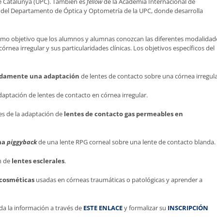
 de Catalunya (UPC). También es
fellow
de la Academia Internacional de
 del Departamento de Óptica y Optometría de la UPC, donde desarrolla
 como objetivo que los alumnos y alumnas conozcan las diferentes modalidad
nea irregular y sus particularidades clínicas. Los objetivos específicos del
adamente una adaptación
de lentes de contacto sobre una córnea irregula
daptación de lentes de contacto en córnea irregular.
les de la adaptación de
lentes de contacto gas permeables en
ma
piggyback
de una lente RPG corneal sobre una lente de contacto blanda.
ón de
lentes esclerales
.
/cosméticas
usadas en córneas traumáticas o patológicas y aprender a
da la información a través de
ESTE ENLACE
y formalizar su
INSCRIPCIÓN