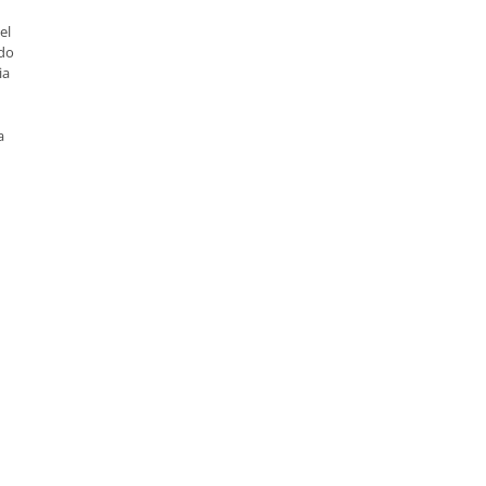
el
ndo
ia
a