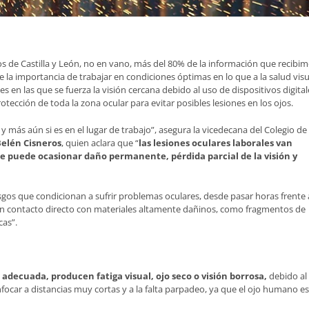
nos de Castilla y León, no en vano, más del 80% de la información que recibi
 la importancia de trabajar en condiciones óptimas en lo que a la salud visu
en las que se fuerza la visión cercana debido al uso de dispositivos digital
rotección de toda la zona ocular para evitar posibles lesiones en los ojos.
y más aún si es en el lugar de trabajo”, asegura la vicedecana del Colegio de
elén Cisneros
, quien aclara que “
las lesiones oculares laborales van
e puede ocasionar daño permanente, pérdida parcial de la visión y
sgos que condicionan a sufrir problemas oculares, desde pasar horas frente 
ar en contacto directo con materiales altamente dañinos, como fragmentos de
cas”.
a adecuada, producen fatiga visual, ojo seco o visión borrosa,
debido al
car a distancias muy cortas y a la falta parpadeo, ya que el ojo humano es