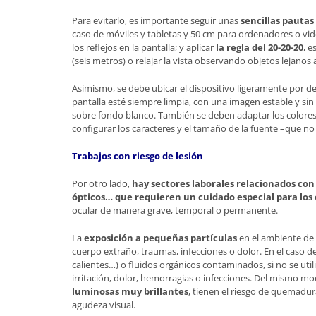
Para evitarlo, es importante seguir unas
sencillas pautas
caso de móviles y tabletas y 50 cm para ordenadores o vid
los reflejos en la pantalla; y aplicar
la regla del 20-20-20
, 
(seis metros) o relajar la vista observando objetos lejanos 
Asimismo, se debe ubicar el dispositivo ligeramente por de
pantalla esté siempre limpia, con una imagen estable y sin de
sobre fondo blanco. También se deben adaptar los colores
configurar los caracteres y el tamaño de la fuente –que no 
Trabajos con riesgo de lesión
Por otro lado,
hay sectores laborales relacionados con
ópticos… que requieren un cuidado especial para los 
ocular de manera grave, temporal o permanente.
La
exposición a pequeñas partículas
en el ambiente de 
cuerpo extraño, traumas, infecciones o dolor. En el caso d
calientes…) o fluidos orgánicos contaminados, si no se uti
irritación, dolor, hemorragias o infecciones. Del mismo m
luminosas muy brillantes
, tienen el riesgo de quemadura
agudeza visual.