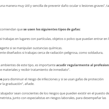
na manera muy útil y sencilla de prevenir daño ocular o lesiones graves”, ta
 recomiendan que
se usen los siguientes tipos de gafas:
 si trabajas en lugares con partículas, objetos o polvo que puedan entrar en 
gerte si se manipulan sustancias químicas.
nte diseñados si trabajas cerca de radiación peligrosa, como soldadura,
n ambientes de este tipo, es importante
acudir regularmente al profesion
e materiales y recibir tratamiento de inmediato”.
os
para disminuir el riesgo de infecciones y si se usan gafas de protección
r la graduación”, añade.
abajador sean conscientes de los riesgos que pueden existir en el puesto d
ometrista, junto con especialistas en riesgos laborales, para desempeñar las