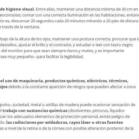
 de higiene visual
. Entre ellas, mantener una distancia mínima de 30 cm en 
eoconsolas; contar con una correcta iluminación en las habitaciones, evita
esto es, descansar 20 segundos cada 20 minutos mirando a 20 pies de distanc
a través de la ventana.
bajo de la altura de los ojos, mantener una postura correcta, procurar que l
stellos, ajustar el brillo y el contraste, y estudiar o leer con texto negro
 del monitor para que sean siempre claros y mates, y es importante
sea muy pequeño– para facilitar la legibilidad.
 el uso de maquinaria, productos químicos, eléctricos, térmicos,
ojos
debido a la constante aparición de riesgos que pueden afectar a zona
polvo, suciedad, metal o astillas de madera puede ocasionar sensación de
el
trabajo con sustancias químicas
(disolventes, pinturas, líquidos
lizan los adecuados elementos de protección personal, existe peligro de
odo,
las radiaciones por soldaduras, rayos láser u otras fuentes
s a nivel de la retina o de la córnea con posible alteración posterior de la