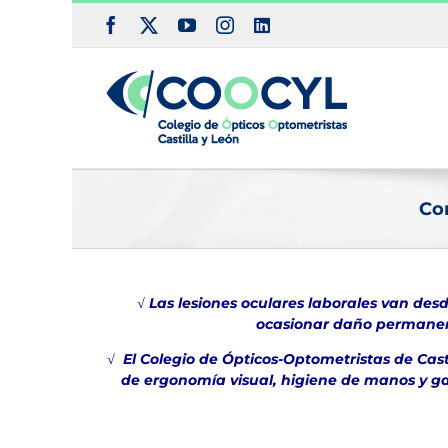
Saltar
Facebook
X
YouTube
Instagram
LinkedIn
al
contenido
Con
√ Las lesiones oculares laborales van de
ocasionar daño permanent
√ El Colegio de Ópticos-Optometristas de Cast
de ergonomía visual, higiene de manos y ga