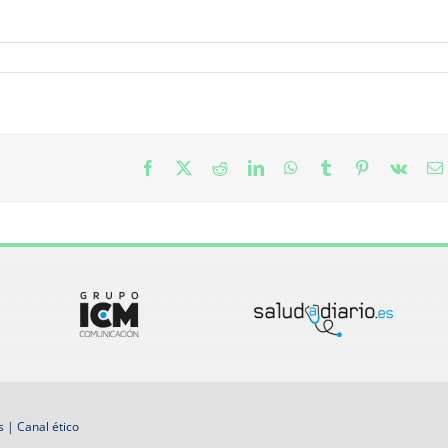
Facebook
X
Reddit
LinkedIn
WhatsApp
Tumblr
Pinterest
Vk
s
|
Canal ético