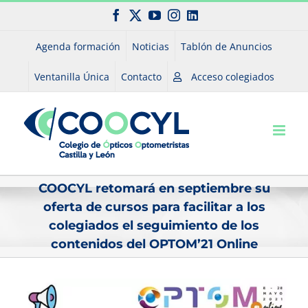
Saltar
Facebook
X
YouTube
Instagram
LinkedIn
al
contenido
Agenda formación
Noticias
Tablón de Anuncios
Ventanilla Única
Contacto
Acceso colegiados
COOCYL retomará en septiembre su
oferta de cursos para facilitar a los
colegiados el seguimiento de los
contenidos del OPTOM’21 Online