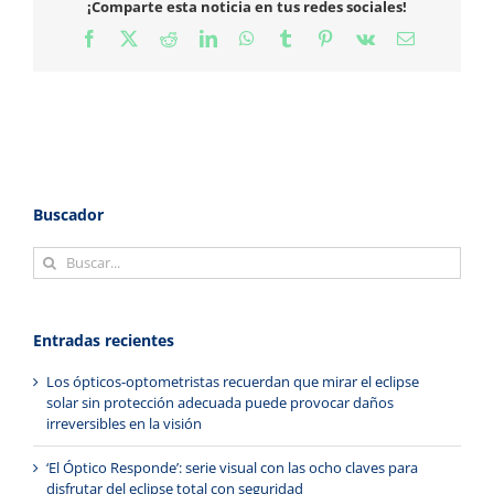
¡Comparte esta noticia en tus redes sociales!
Facebook
X
Reddit
LinkedIn
WhatsApp
Tumblr
Pinterest
Vk
Correo
electrónico
Buscador
Buscar:
Entradas recientes
Los ópticos-optometristas recuerdan que mirar el eclipse
solar sin protección adecuada puede provocar daños
irreversibles en la visión
‘El Óptico Responde’: serie visual con las ocho claves para
disfrutar del eclipse total con seguridad