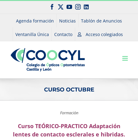
Saltar
Facebook
X
YouTube
Instagram
LinkedIn
al
contenido
Agenda formación
Noticias
Tablón de Anuncios
Ventanilla Única
Contacto
Acceso colegiados
CURSO OCTUBRE
Formación
Curso TEÓRICO-PRACTICO Adaptación
lentes de contacto esclerales e hibridas.