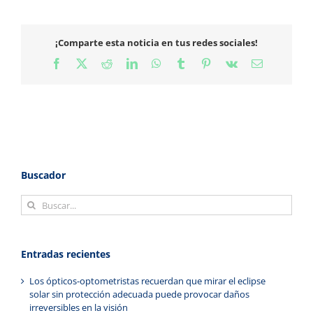
¡Comparte esta noticia en tus redes sociales!
Facebook
X
Reddit
LinkedIn
WhatsApp
Tumblr
Pinterest
Vk
Correo
electrónico
Buscador
Buscar:
Entradas recientes
Los ópticos-optometristas recuerdan que mirar el eclipse
solar sin protección adecuada puede provocar daños
irreversibles en la visión