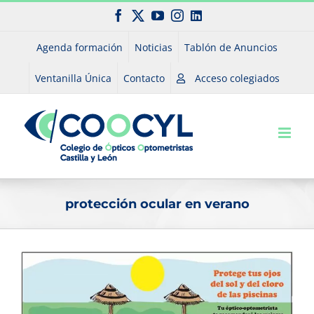
Saltar
Facebook
X
YouTube
Instagram
LinkedIn
al
contenido
Agenda formación
Noticias
Tablón de Anuncios
Ventanilla Única
Contacto
Acceso colegiados
protección ocular en verano