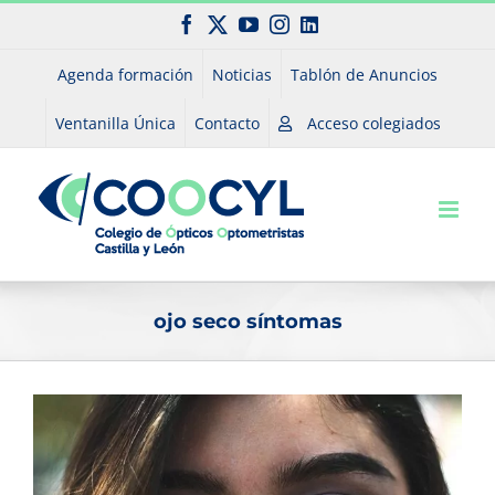
Saltar
Facebook
X
YouTube
Instagram
LinkedIn
al
contenido
Agenda formación
Noticias
Tablón de Anuncios
Ventanilla Única
Contacto
Acceso colegiados
ojo seco síntomas