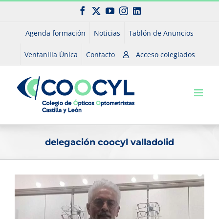
Saltar
Facebook
X
YouTube
Instagram
LinkedIn
al
contenido
Agenda formación
Noticias
Tablón de Anuncios
Ventanilla Única
Contacto
Acceso colegiados
delegación coocyl valladolid