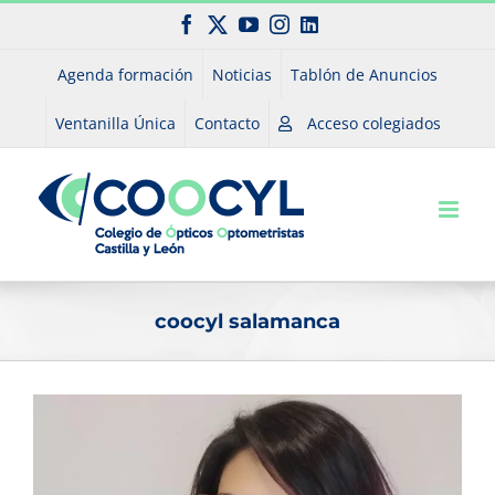
Saltar
Facebook
X
YouTube
Instagram
LinkedIn
al
contenido
Agenda formación
Noticias
Tablón de Anuncios
Ventanilla Única
Contacto
Acceso colegiados
coocyl salamanca