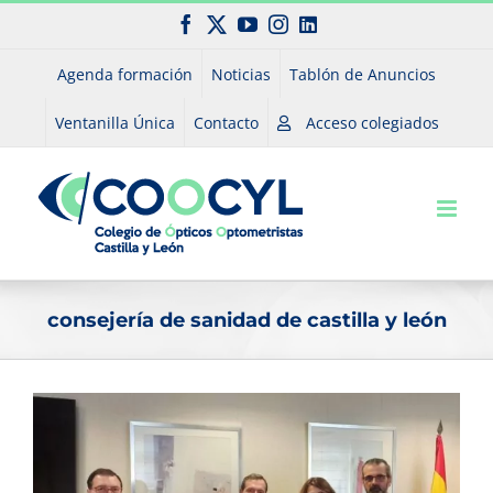
Saltar
Facebook
X
YouTube
Instagram
LinkedIn
al
contenido
Agenda formación
Noticias
Tablón de Anuncios
Ventanilla Única
Contacto
Acceso colegiados
consejería de sanidad de castilla y león