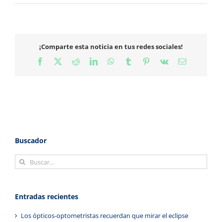
¡Comparte esta noticia en tus redes sociales!
Facebook
X
Reddit
LinkedIn
WhatsApp
Tumblr
Pinterest
Vk
Correo
electrónico
Buscador
Buscar:
Entradas recientes
Los ópticos-optometristas recuerdan que mirar el eclipse