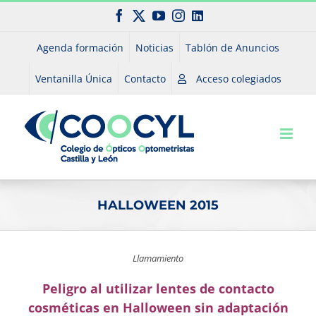
Saltar
Facebook
X
YouTube
Instagram
LinkedIn
al
contenido
Agenda formación
Noticias
Tablón de Anuncios
Ventanilla Única
Contacto
Acceso colegiados
HALLOWEEN 2015
Llamamiento
Peligro al utilizar lentes de contacto
cosméticas en Halloween sin adaptación