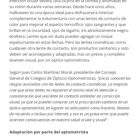
infección ocular severa, una cicatriz en la córnea y anomalías en
su visión durante varias semanas. Desde hace unos años,
Halloween es una época ideal para disfrazarse e intentar
complementar la indumentaria con unas lentes de contacto de
color para mejorar el aspecto terrorífico: ojos sangrantes y que
brillan en la oscuridad, ojos de lagarto, iris absolutamente negro,
etcétera. Lentes que sin duda pueden agregar un toque
espeluznante en estas fechas. Pero las lentes cosméticas, como
cualquier otra lente de contacto, son productos sanitarios y solo
deben ser aconsejadas y adaptadas, tras un previo y completo
examen visual, por un óptico-optometrista.
Según Juan Carlos Martínez Moral, presidente del Consejo
General de Colegios de Ópticos-Optometristas,
“pocos conocen los
riesgos asociados con las lentes de contacto cosméticas. La mayoría
cree que estas lentes no requieren el mismo nivel de atención o
consideración que una lente de contacto estándar de corrección
visual, ya que se pueden comprar sin la prescripción sanitaria de un
óptico-optometrista, en lugares no adecuados como bazares, tiendas
de recuerdo o incluso por Internet, y eso es un grave error que puede
acarrear consecuencias en nuestra salud ocular y visual”
.
Adaptación por parte del optometrista