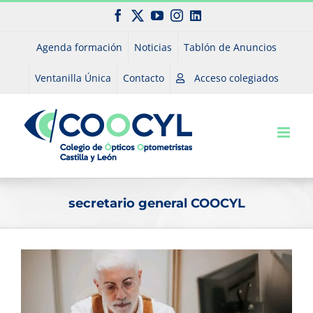
Saltar
Facebook
X
YouTube
Instagram
LinkedIn
al
contenido
Agenda formación
Noticias
Tablón de Anuncios
Ventanilla Única
Contacto
Acceso colegiados
secretario general COOCYL