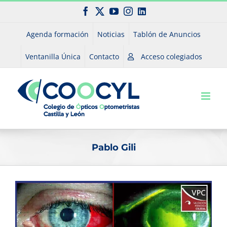
Saltar
Facebook
X
YouTube
Instagram
LinkedIn
al
contenido
Agenda formación
Noticias
Tablón de Anuncios
Ventanilla Única
Contacto
Acceso colegiados
Pablo Gili