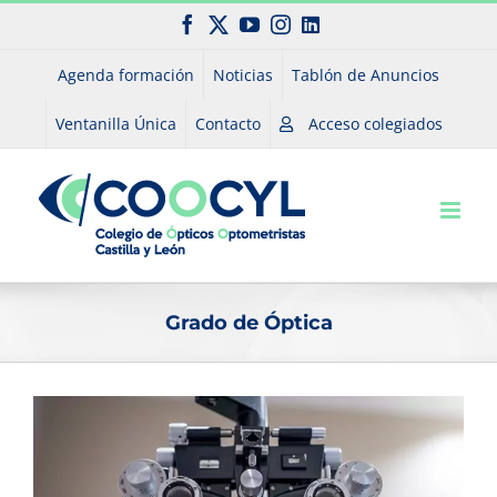
Saltar
Facebook
X
YouTube
Instagram
LinkedIn
al
contenido
Agenda formación
Noticias
Tablón de Anuncios
Ventanilla Única
Contacto
Acceso colegiados
Grado de Óptica