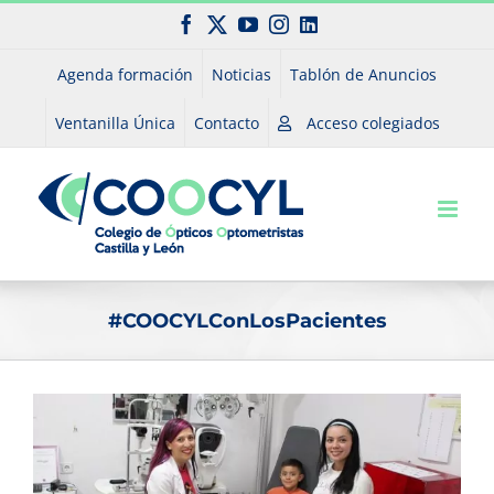
Saltar
Facebook
X
YouTube
Instagram
LinkedIn
al
contenido
Agenda formación
Noticias
Tablón de Anuncios
Ventanilla Única
Contacto
Acceso colegiados
#COOCYLConLosPacientes