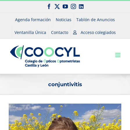
Saltar
Facebook
X
YouTube
Instagram
LinkedIn
al
contenido
Agenda formación
Noticias
Tablón de Anuncios
Ventanilla Única
Contacto
Acceso colegiados
conjuntivitis