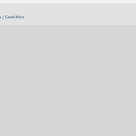
s
|
Canal ético