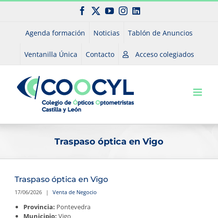
Saltar
Facebook
X
YouTube
Instagram
LinkedIn
al
contenido
Agenda formación
Noticias
Tablón de Anuncios
Ventanilla Única
Contacto
Acceso colegiados
Traspaso óptica en Vigo
Traspaso óptica en Vigo
17/06/2026
|
Venta de Negocio
Provincia:
Pontevedra
Municipio:
Vigo