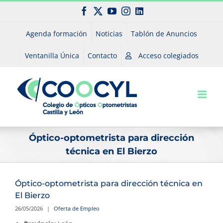
Saltar
Facebook
X
YouTube
Instagram
LinkedIn
al
contenido
Agenda formación
Noticias
Tablón de Anuncios
Ventanilla Única
Contacto
Acceso colegiados
Óptico-optometrista para dirección
técnica en El Bierzo
Óptico-optometrista para dirección técnica en
El Bierzo
26/05/2026
|
Oferta de Empleo