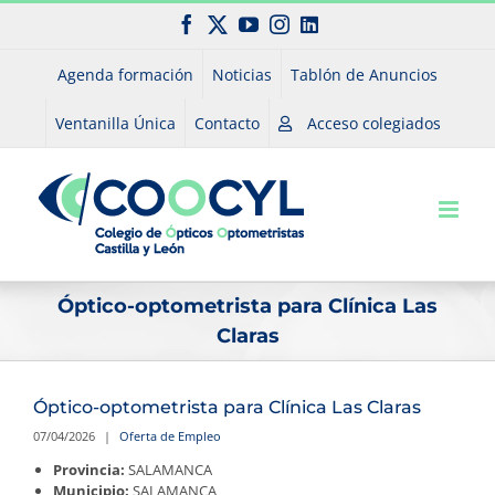
Saltar
Facebook
X
YouTube
Instagram
LinkedIn
al
contenido
Agenda formación
Noticias
Tablón de Anuncios
Ventanilla Única
Contacto
Acceso colegiados
Óptico-optometrista para Clínica Las
Claras
Óptico-optometrista para Clínica Las Claras
07/04/2026
|
Oferta de Empleo
Provincia:
SALAMANCA
Municipio:
SALAMANCA