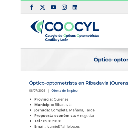
Saltar
Facebook
X
YouTube
Instagram
LinkedIn
al
contenido
Óptico-optom
Óptico-optometrista en Ribadavia (Ourense
06/07/2026
|
Oferta de Empleo
Provincia:
Ourense
Municipio:
Ribadavia
Jornada:
Completa, Mañana, Tarde
Propuesta económica:
A negociar
Tel.:
692625826
Email:
lgumiel@afflelou.es