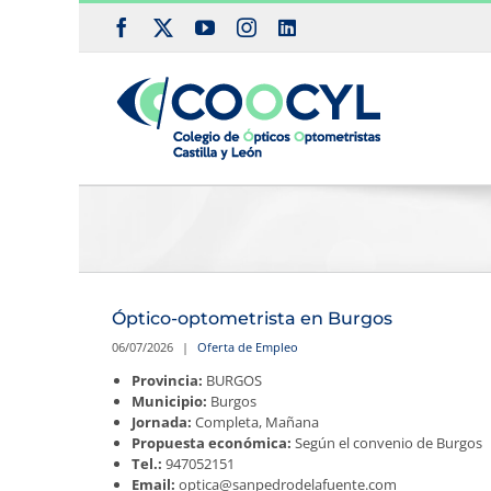
Saltar
Facebook
X
YouTube
Instagram
LinkedIn
al
contenido
Óptico-optometrista en Burgos
06/07/2026
|
Oferta de Empleo
Provincia:
BURGOS
Municipio:
Burgos
Jornada:
Completa, Mañana
Propuesta económica:
Según el convenio de Burgos
Tel.:
947052151
Email:
optica@sanpedrodelafuente.com