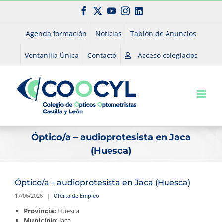
Saltar
Facebook
X
YouTube
Instagram
LinkedIn
al
contenido
Agenda formación
Noticias
Tablón de Anuncios
Ventanilla Única
Contacto
Acceso colegiados
Óptico/a – audioprotesista en Jaca
(Huesca)
Óptico/a – audioprotesista en Jaca (Huesca)
17/06/2026
|
Oferta de Empleo
Provincia:
Huesca
Municipio:
Jaca