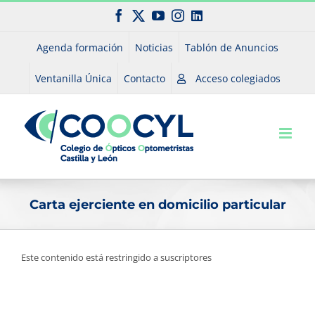
Saltar
Facebook
X
YouTube
Instagram
LinkedIn
al
contenido
Agenda formación
Noticias
Tablón de Anuncios
Ventanilla Única
Contacto
Acceso colegiados
Carta ejerciente en domicilio particular
Este contenido está restringido a suscriptores