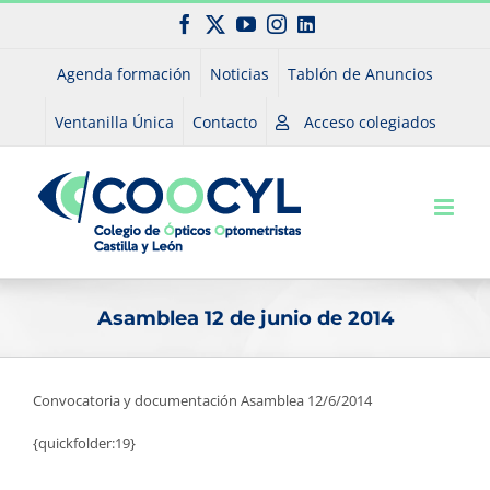
Saltar
Facebook
X
YouTube
Instagram
LinkedIn
al
contenido
Agenda formación
Noticias
Tablón de Anuncios
Ventanilla Única
Contacto
Acceso colegiados
Asamblea 12 de junio de 2014
Convocatoria y documentación Asamblea 12/6/2014
{quickfolder:19}